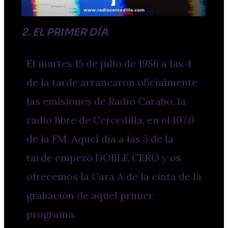
2. EL PRIMER DÍA
El martes 15 de julio de 1986 a las 4
de la tarde arrancaron oficialmente
las emisiones de Radio Cárabo, la
radio libre de Cercedilla, en el 107.0
de la FM. Aquel día a las 5 de la
tarde empezó DOBLE CERO y os
ofrecemos la Cara A de la cinta de la
grabación de aquel primer
programa.