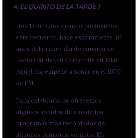
4. EL QUINTO DE LA TARDE 1
Hoy 15 de Julio, cuando publicamos
este recuerdo, hace exactamente 40
años del primer día de emisión de
Radio Cárabo en Cercedilla en 1986.
Aquel día empezó a sonar en el 107.0
de FM.
Para celebrarlo os ofrecemos
algunos sonidos de uno de los
programas más recordados de
aquellos primeros veranos: EL