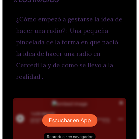
1. LOS INICIOS
¿Cómo empezó a gestarse la idea de
hacer una radio?: Una pequeña
pincelada de la forma en que nació
la idea de hacer una radio en
Cercedilla y de como se llevo a la
realidad .