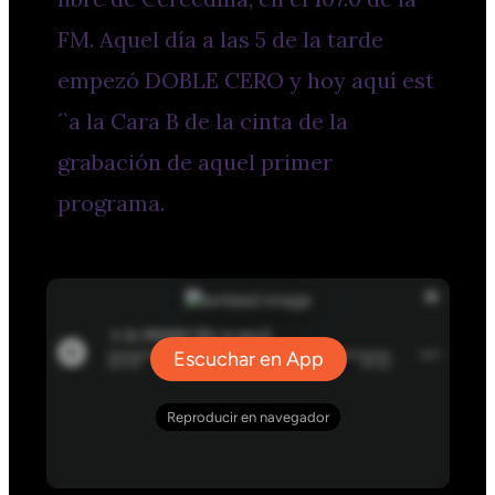
FM. Aquel día a las 5 de la tarde
empezó DOBLE CERO y hoy aquí est
´`a la Cara B de la cinta de la
grabación de aquel primer
programa.