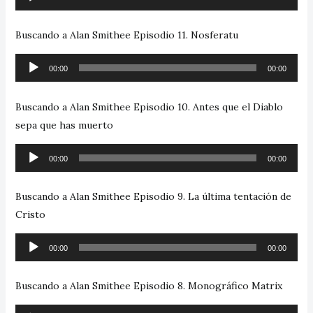
de
audio
Buscando a Alan Smithee Episodio 11. Nosferatu
Reproductor
00:00
00:00
de
audio
Buscando a Alan Smithee Episodio 10. Antes que el Diablo
sepa que has muerto
Reproductor
00:00
00:00
de
audio
Buscando a Alan Smithee Episodio 9. La última tentación de
Cristo
Reproductor
00:00
00:00
de
audio
Buscando a Alan Smithee Episodio 8. Monográfico Matrix