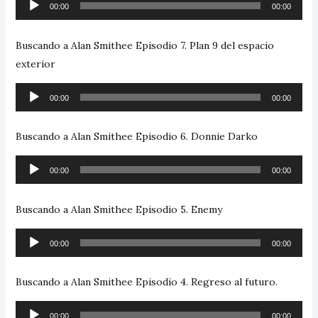
Reproductor
00:00
00:00
de
audio
Buscando a Alan Smithee Episodio 7. Plan 9 del espacio
exterior
Reproductor
00:00
00:00
de
audio
Buscando a Alan Smithee Episodio 6. Donnie Darko
Reproductor
00:00
00:00
de
audio
Buscando a Alan Smithee Episodio 5. Enemy
Reproductor
00:00
00:00
de
audio
Buscando a Alan Smithee Episodio 4. Regreso al futuro.
Reproductor
00:00
00:00