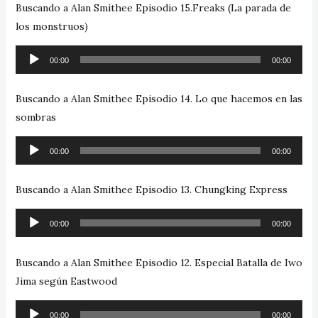
Buscando a Alan Smithee Episodio 15.Freaks (La parada de
los monstruos)
Reproductor
00:00
00:00
de
audio
Buscando a Alan Smithee Episodio 14. Lo que hacemos en las
sombras
Reproductor
00:00
00:00
de
audio
Buscando a Alan Smithee Episodio 13. Chungking Express
Reproductor
00:00
00:00
de
audio
Buscando a Alan Smithee Episodio 12. Especial Batalla de Iwo
Jima según Eastwood
Reproductor
00:00
00:00